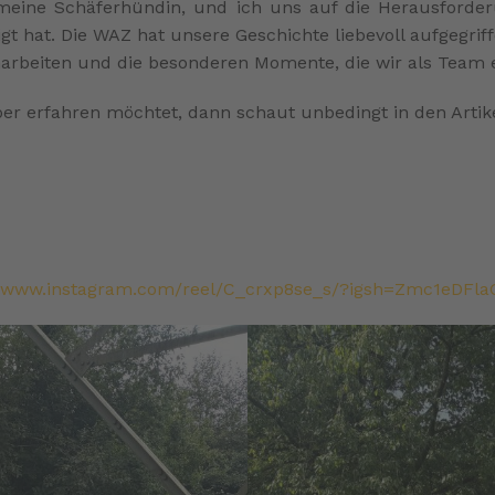
a, meine Schäferhündin, und ich uns auf die Herausford
gt hat. Die WAZ hat unsere Geschichte liebevoll aufgegriff
harbeiten und die besonderen Momente, die wir als Team 
r erfahren möchtet, dann schaut unbedingt in den Artike
//www.instagram.com/reel/C_crxp8se_s/?igsh=Zmc1eDFl