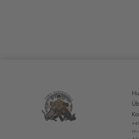
Hu
Üb
Ko
+4
In
44