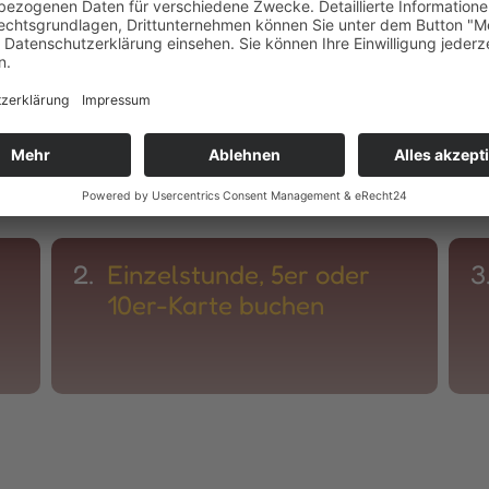
2.
Einzelstunde, 5er oder
3
10er-Karte buchen