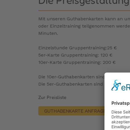
Mit unseren Guthabenkarten kann an uns
oder Einzeltraining teilgenommen werden
Minuten.
Einzelstunde Gruppentraining:25 €
5er-Karte Gruppentraining: 120 €
10er-Karte Gruppentraining: 200 €
Die 10er-Guthabenkarten sind nicht über
Die 5er-Guthabenkarten sind nicht übert
Zur Preisliste
GUTHABENKARTE ANFRAGEN