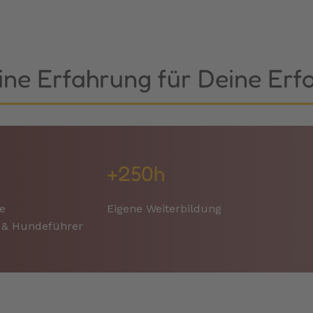
ne Erfahrung für Deine Erf
+250h
e
Eigene Weiterbildung
n & Hundeführer