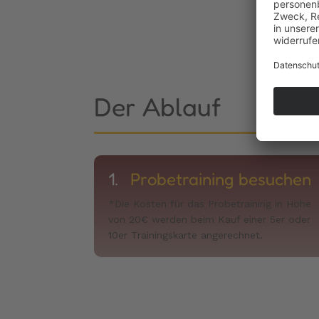
Der Ablauf
1.
Probetraining besuchen
*Die Kosten für das Probetraining in Höhe
von 20€ werden beim Kauf einer 5er oder
10er Trainingskarte angerechnet.