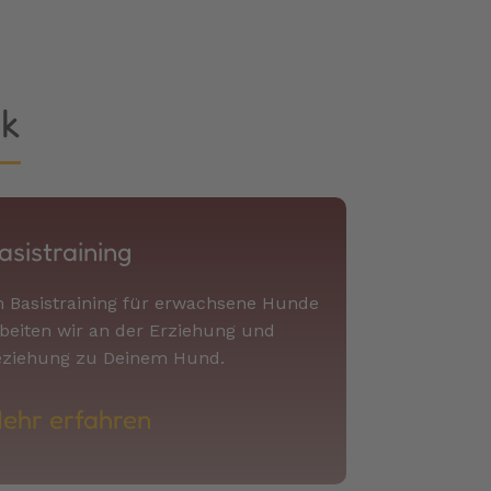
ck
asistraining
 Basistraining für erwachsene Hunde
beiten wir an der Erziehung und
eziehung zu Deinem Hund.
ehr erfahren​​