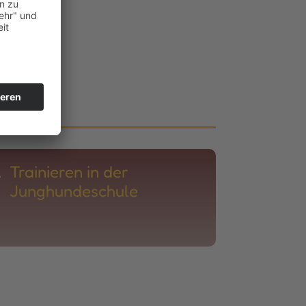
.
Trainieren in der
Junghundeschule