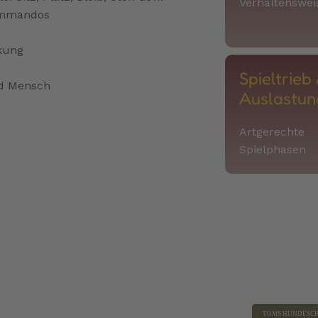
Verhaltenswei
ommandos
nkung
Spieltrieb
d Mensch
Auslastun
Artgerechte
Spielphasen