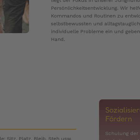
liegt der Fokus in unserer Junghund
Persönlichkeitsentwicklung. Wir helfe
Kommandos und Routinen zu entwick
selbstbewussten und alltagstauglic
individuelle Probleme ein und geben 
Hand.
Sozialisie
Fördern
Schulung der
 Sitz, Platz, Bleib, Steh usw.