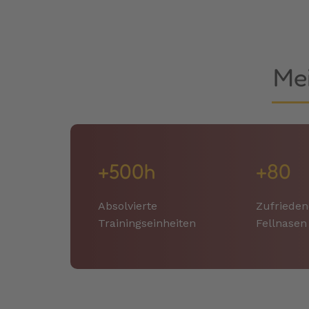
Mei
+500h
+80
Absolvierte
Zufrieden
Trainingseinheiten
Fellnase