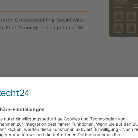
eren Gruppentraining, Social Walk
. Eine Trainingseinheit geht ca. 60
tragbar und 6 Monate gültig.
ragbar und 3 Monate gültig.