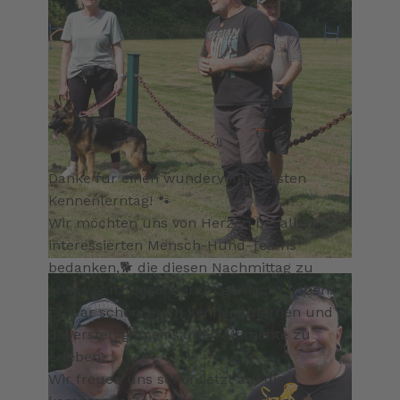
Danke für einen wundervollen ersten
Kennenlerntag! 🐾
Wir möchten uns von Herzen bei allen
interessierten Mensch-Hund-Teams
bedanken,🐕 die diesen Nachmittag zu
etwas ganz Besonderem gemacht haben. 🌞
Es war schön, euch kennenzulernen und
die ersten gemeinsamen Momente zu
erleben.
Wir freuen uns schon jetzt auf die