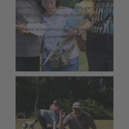
kommende Zeit mit euch, auf viele
spannende Trainingseinheiten, gemeinsame
Erfolge und jede Menge Spaß mit euren
Vierbeinern.🐾
Auf eine tolle gemeinsame Reise – wir
können es kaum erwarten!
Liebe Grüße
Tom's Hundeschule 🐕🐾