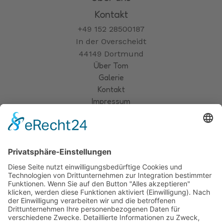
Kontakt
+49 152 28500187
In der Overscheidt
44149 Dortmund
Über Tom
Galerie
Kontakt
Impressum
Datenschutz
Cookie-Einstellungen
Hundeschule
Über uns
Kontakt