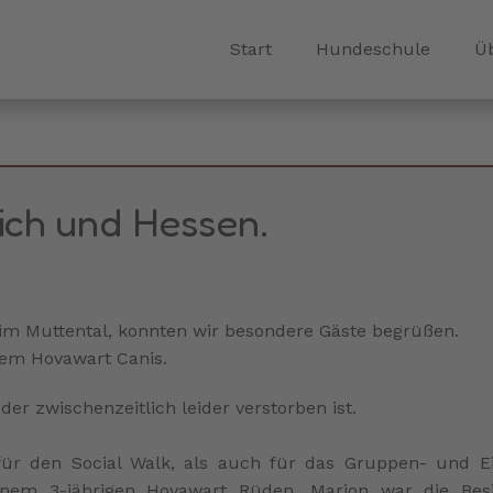
Start
Hundeschule
Ü
ich und Hessen.
im Muttental, konnten wir besondere Gäste begrüßen.
rem Hovawart Canis.
 der zwischenzeitlich leider verstorben ist.
r den Social Walk, als auch für das Gruppen- und Ei
nem 3-jährigen Hovawart Rüden. Marion war die Besit