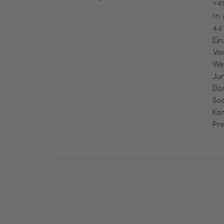
+4
In
44
Ein
Vor
We
Ju
Bas
Soc
Ko
Pre