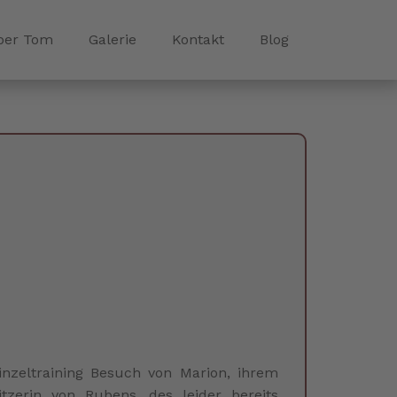
ber Tom
Galerie
Kontakt
Blog
nzeltraining Besuch von Marion, ihrem
zerin von Rubens, des leider bereits